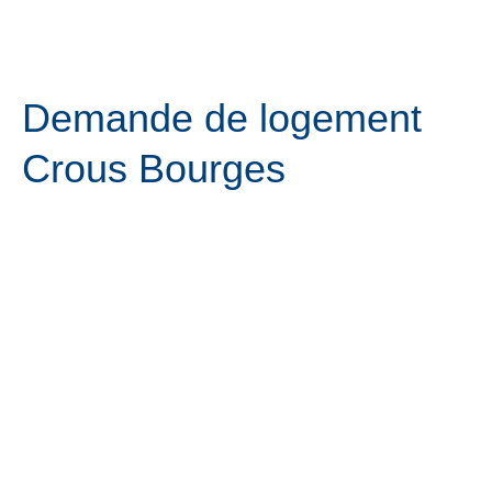
DEMANDE DE LOGEMENT
Aller
Menu
au
contenu
Demande de logement
Crous Bourges