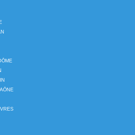
E
AN
-DÔME
N
IN
-SAÔNE
SÈVRES