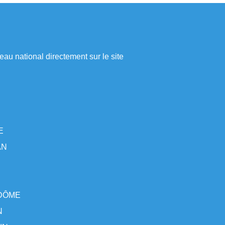
eau national directement sur le site
E
AN
-DÔME
N