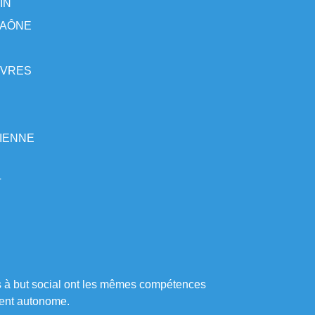
IN
-SAÔNE
SÈVRES
VIENNE
T
s à but social ont les mêmes compétences
ment autonome.